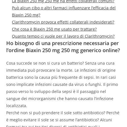
La Biaxin 250 mg 250 mg ha effetti collaterali comuni?
Può alcun cibo o altri farmaci influenzare l’efficacia del
Biaxin 250 mg?
Clarithromycin provoca effetti collaterali indesiderati?
Che cosa è Biaxin 250 mg usato per trattare?
Quanto tempo ci vuole per il lavoro di Clarithromycin?
Ho bisogno di una prescrizione necessaria per
l’ordine Biaxin 250 mg 250 mg generico online?
Cosa succede se non si cura un batterio? Senza una cura
immediata può provocare la morte. Le infezioni di origine
batterica sono la causa più frequente di sepsi. In rari casi
sono implicate infezioni causate da virus o funghi. Il primo
passo verso lo sviluppo della sepsi è il passaggio nel
sangue dei microrganismi che hanno causato l’infezione
localizzata.
Perché non si può prendere il sole sotto antibiotico? Perché
è meglio evitare il sole se si assume l’antibiotico? Alcuni
farmaci tra cui tre tipi diversi di antibiotici quali i