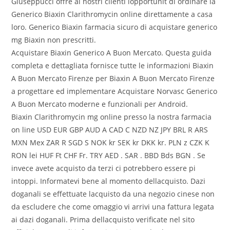
Giuseppucci offre ai nostri clienti lopportunit di ordinare la
Generico Biaxin Clarithromycin online direttamente a casa
loro. Generico Biaxin farmacia sicuro di acquistare generico
mg Biaxin non prescritti.
Acquistare Biaxin Generico A Buon Mercato. Questa guida
completa e dettagliata fornisce tutte le informazioni Biaxin
A Buon Mercato Firenze per Biaxin A Buon Mercato Firenze
a progettare ed implementare Acquistare Norvasc Generico
A Buon Mercato moderne e funzionali per Android.
Biaxin Clarithromycin mg online presso la nostra farmacia
on line USD EUR GBP AUD A CAD C NZD NZ JPY BRL R ARS
MXN Mex ZAR R SGD S NOK kr SEK kr DKK kr. PLN z CZK K
RON lei HUF Ft CHF Fr. TRY AED . SAR . BBD Bds BGN . Se
invece avete acquisto da terzi ci potrebbero essere pi
intoppi. Informatevi bene al momento dellacquisto. Dazi
doganali se effettuate lacquisto da una negozio cinese non
da escludere che come omaggio vi arrivi una fattura legata
ai dazi doganali. Prima dellacquisto verificate nel sito