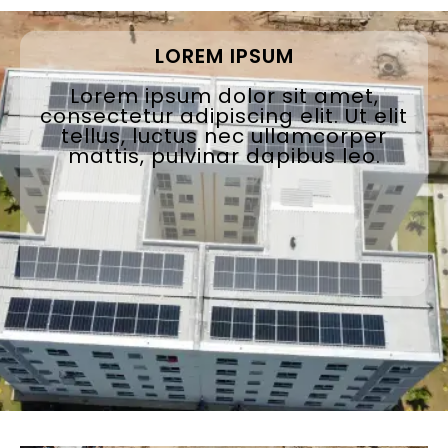
LOREM IPSUM
Lorem ipsum dolor sit amet,
consectetur adipiscing elit. Ut elit
tellus, luctus nec ullamcorper
mattis, pulvinar dapibus leo.