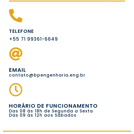
TELEFONE
+55 71 99361-6649
EMAIL
contato@bpengenharia.eng.br
HORÁRIO DE FUNCIONAMENTO
Das 08 às 18h de Segunda a Sexta
Das 09 às 12h aos Sábados