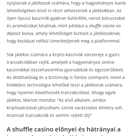
nyújtanak a játékosok számára, hogy a hagyományos banki
lehetőségeken kívül is részt vehessenek a játékokban. Az
ilyen típusú kaszinók gyakran különféle, vonzó bónuszokat
és promóciókat kínálnak, mint például a
shuffle casino no
deposit bonus
, amely lehetőséget biztosít a játékosoknak,
hogy kockázat nélkül ismerkedjenek meg a platformmal.
Sok játékos számára a kripto kaszinók vonzereje a gyors
tranzakciókban rejlik, amelyek a hagyományos online
kaszinókkal összehasonlítva gyorsabbak és egyszerűbbek.
Az átláthatóság és a biztonság is fontos szempont, mivel a
blokklánc technológia lehetővé teszi a játékosok számára,
hogy nyomon követhessék tranzakcióikat. Ahogy egyik
játékos, Márton mondta: “Az első alkalom, amikor
kriptovalutával játszottam, szinte varázslatos élmény volt.
Azonnali tranzakciók és semmi rejtett díj!”
A shuffle casino előnyei és hátrányai a