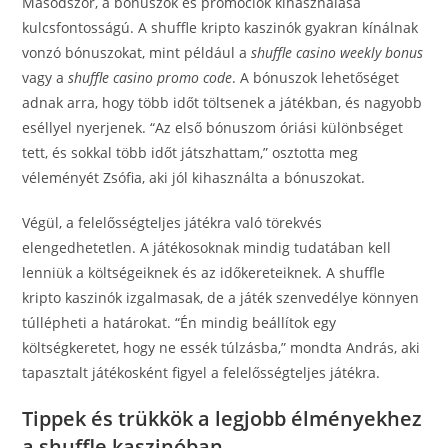
Másodszor, a bónuszok és promóciók kihasználása
kulcsfontosságú. A shuffle kripto kaszinók gyakran kínálnak
vonzó bónuszokat, mint például a
shuffle casino weekly bonus
vagy a
shuffle casino promo code
. A bónuszok lehetőséget
adnak arra, hogy több időt töltsenek a játékban, és nagyobb
eséllyel nyerjenek. “Az első bónuszom óriási különbséget
tett, és sokkal több időt játszhattam,” osztotta meg
véleményét Zsófia, aki jól kihasználta a bónuszokat.
Végül, a felelősségteljes játékra való törekvés
elengedhetetlen. A játékosoknak mindig tudatában kell
lenniük a költségeiknek és az időkereteiknek. A shuffle
kripto kaszinók izgalmasak, de a játék szenvedélye könnyen
túllépheti a határokat. “Én mindig beállítok egy
költségkeretet, hogy ne essék túlzásba,” mondta András, aki
tapasztalt játékosként figyel a felelősségteljes játékra.
Tippek és trükkök a legjobb élményekhez
a shuffle kaszinóban