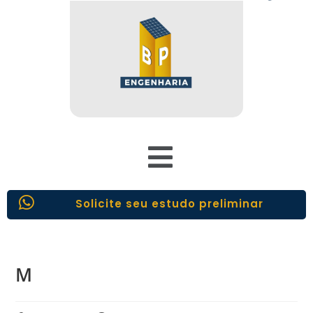
Solicite seu estudo preliminar
M