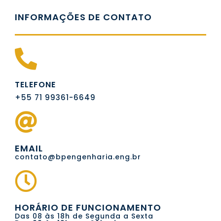
INFORMAÇÕES DE CONTATO
TELEFONE
+55 71 99361-6649
EMAIL
contato@bpengenharia.eng.br
HORÁRIO DE FUNCIONAMENTO
Das 08 às 18h de Segunda a Sexta