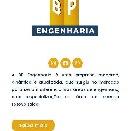
A BP Engenharia é uma empresa moderna,
dinâmica e atualizada, que surgiu no mercado
para ser um diferencial nas áreas de engenharia,
com especialização na área de energia
fotovoltaica.
Saiba mais