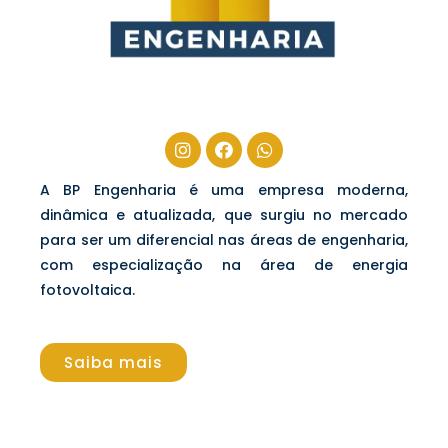
A BP Engenharia é uma empresa moderna,
dinâmica e atualizada, que surgiu no mercado
para ser um diferencial nas áreas de engenharia,
com especialização na área de energia
fotovoltaica.
Saiba mais