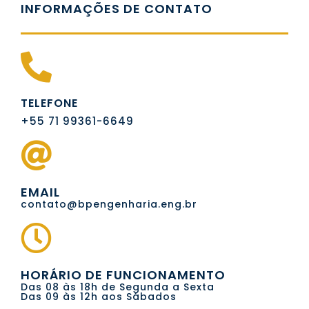
INFORMAÇÕES DE CONTATO
TELEFONE
+55 71 99361-6649
EMAIL
contato@bpengenharia.eng.br
HORÁRIO DE FUNCIONAMENTO
Das 08 às 18h de Segunda a Sexta
Das 09 às 12h aos Sábados