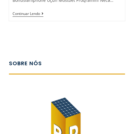
BonuslarıIphone Üçün Mostbet Proqramını Necə…
Continuar Lendo
SOBRE NÓS