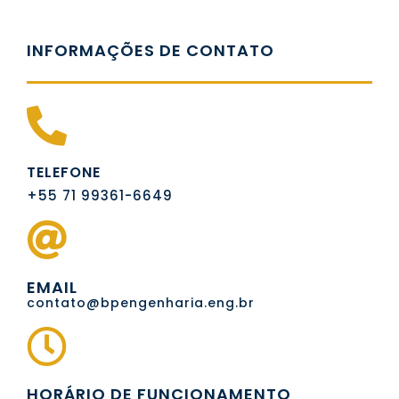
INFORMAÇÕES DE CONTATO
TELEFONE
+55 71 99361-6649
EMAIL
contato@bpengenharia.eng.br
HORÁRIO DE FUNCIONAMENTO