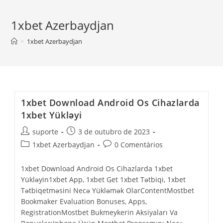
1xbet Azerbaydjan
>
1xbet Azerbaydjan
1xbet Download Android Os Cihazlarda
1xbet Yükləyi
suporte
3 de outubro de 2023
1xbet Azerbaydjan
0 Comentários
1xbet Download Android Os Cihazlarda 1xbet
Yükləyin1xbet App, 1xbet Get 1xbet Tətbiqi, 1xbet
Tətbiqetməsini Necə Yükləmək OlarContentMostbet
Bookmaker Evaluation Bonuses, Apps,
RegistrationMostbet Bukmeykerin Aksiyaları Va