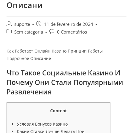
Описани
suporte
11 de fevereiro de 2024
Sem categoria
0 Comentários
Как Работает Онлайн Казино Принцип Работы,
Подробное Описание
Что Такое Социальные Казино И
Почему Они Стали Популярными
Развлечения
Content
Условия Бонусов Казино
Какие Ставки Лучше Делать При