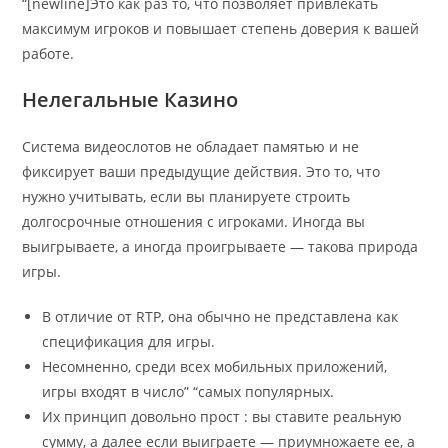
“[newline]Это как раз то, что позволяет привлекать
максимум игроков и повышает степень доверия к вашей
работе.
Нелегальные Казино
Система видеослотов не обладает памятью и не
фиксирует ваши предыдущие действия. Это то, что
нужно учитывать, если вы планируете строить
долгосрочные отношения с игроками. Иногда вы
выигрываете, а иногда проигрываете — такова природа
игры.
В отличие от RTP, она обычно не представлена как
спецификация для игры.
Несомненно, среди всех мобильных приложений,
игры входят в число” “самых популярных.
Их принцип довольно прост : вы ставите реальную
сумму, а далее если выиграете — приумножаете ее, а