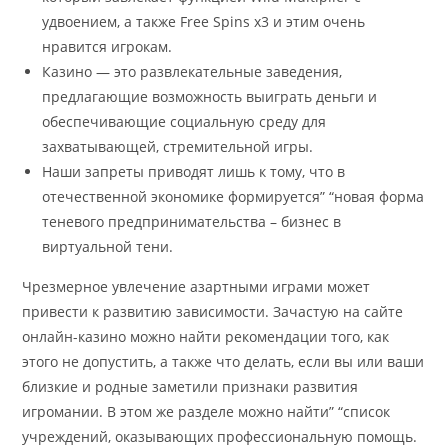
удвоением, а также Free Spins х3 и этим очень
нравится игрокам.
Казино — это развлекательные заведения,
предлагающие возможность выиграть деньги и
обеспечивающие социальную среду для
захватывающей, стремительной игры.
Наши запреты приводят лишь к тому, что в
отечественной экономике формируется” “новая форма
теневого предпринимательства – бизнес в
виртуальной тени.
Чрезмерное увлечение азартными играми может
привести к развитию зависимости. Зачастую на сайте
онлайн-казино можно найти рекомендации того, как
этого не допустить, а также что делать, если вы или ваши
близкие и родные заметили признаки развития
игромании. В этом же разделе можно найти” “список
учреждений, оказывающих профессиональную помощь.