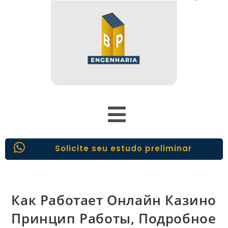
Solicite seu estudo preliminar
Как Работает Онлайн Казино
Принцип Работы, Подробное