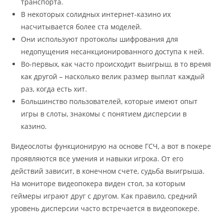
транспорта.
В некоторых солидных интернет-казино их
насчитывается более ста моделей.
Они используют протоколы шифрования для
недопущения несанкционированного доступа к ней.
Во-первых, как часто происходит выигрыш, в то время
как другой – насколько велик размер выплат каждый
раз, когда есть хит.
Большинство пользователей, которые имеют опыт
игры в слоты, знакомы с понятием дисперсии в
казино.
Видеослоты функционирую на основе ГСЧ, а вот в покере
проявляются все умения и навыки игрока. От его
действий зависит, в конечном счете, судьба выигрыша.
На мониторе видеопокера виден стол, за которым
геймеры играют друг с другом. Как правило, средний
уровень дисперсии часто встречается в видеопокере.