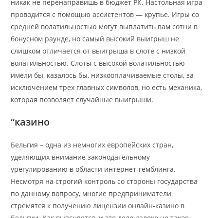
никак не перенаправишь в бюджет РК. Настольная игра
проводится с помощью ассистентов — крупье. Игры со
средней волатильностью могут выплатить вам сотни в
бонусном раунде, но самый высокий выигрыш не
слишком отличается от выигрыша в слоте с низкой
волатильностью. Слоты с высокой волатильностью
имели бы, казалось бы, низкооплачиваемые столы, за
исключением трех главных символов, но есть механика,
которая позволяет случайные выигрыши.
“казино
Бельгия – одна из немногих европейских стран,
уделяющих внимание законодательному
урегулированию в области интернет-гемблинга.
Несмотря на строгий контроль со стороны государства
по данному вопросу, многие предприниматели
стремятся к получению лицензии онлайн-казино в
Бельгии. Как выясняется, и это дело далеко не такое