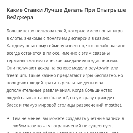
Какие Ставки Лучше Делать При Отыгрыше
Вейджера
Большинство пользователей, которые имеют опыт игры
в слоты, знакомы с понятием дисперсии в казино.
Каждому опытному геймеру известно, что онлайн-казино
всегда останется в плюсе, именно с этим связаны
термины «математическое ожидание» и «дисперсия».
Они получают доход на основе модели pay-to-win или
freemium. Такие казино предлагают игры бесплатно, но
поощряют людей тратить реальные деньги за
дополнительные развлечения. Когда большинство
людей слышат слово “казино”, на ум сразу приходит
блеск и гламур мировой столицы развлечений
mostbet
.
Тем не менее, вы можете создавать учетные записи в
любом казино – тут ограничений не существует.