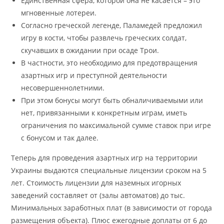
Единственная сфера, которой она не касается – это
мгновенные лотереи.
Согласно греческой легенде, Паламедей предложил
игру в кости, чтобы развлечь греческих солдат,
скучавших в ожидании при осаде Трои.
В частности, это необходимо для предотвращения
азартных игр и преступной деятельности
несовершеннолетними.
При этом бонусы могут быть обналичиваемыми или
нет, привязанными к конкретным играм, иметь
ограничения по максимальной сумме ставок при игре
с бонусом и так далее.
Теперь для проведения азартных игр на территории
Украины выдаются специальные лицензии сроком на 5
лет. Стоимость лицензии для наземных игорных
заведений составляет от (залы автоматов) до тыс.
Минимальных заработных плат (в зависимости от города
размещения объекта). Плюс ежегодные доплаты от 6 до