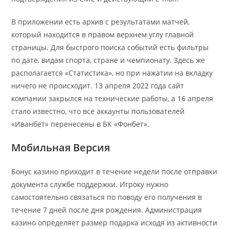
В приложении есть архив с результатами матчей,
который находится в правом верхнем углу главной
страницы. Для быстрого поиска событий есть фильтры
по дате, видам спорта, стране и чемпионату. Здесь же
располагается «Статистика», но при нажатии на вкладку
ничего не происходит. 13 апреля 2022 года сайт
компании закрылся на технические работы, а 16 апреля
стало известно, что все аккаунты пользователей
«Иванбет» перенесены в БК «Фонбет».
Мобильная Версия
Бонус казино приходит в течение недели после отправки
документа службе поддержки. Игроку нужно
самостоятельно связаться по поводу его получения в
течение 7 дней после дня рождения. Администрация
казино определяет размер подарка исходя из активности