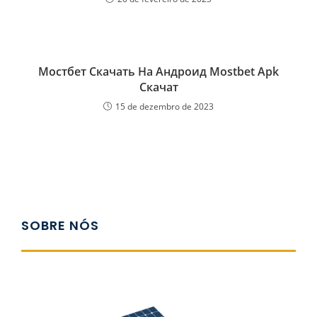
Мостбет Скачать На Андроид Mostbet Apk
Скачат
15 de dezembro de 2023
SOBRE NÓS