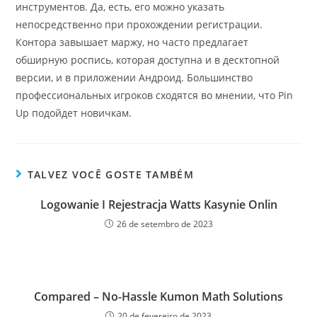
инструментов. Да, есть, его можно указать
непосредственно при прохождении регистрации.
Контора завышает маржу, но часто предлагает
обширную роспись, которая доступна и в десктопной
версии, и в приложении Андроид. Большинство
профессиональных игроков сходятся во мнении, что Pin
Up подойдет новичкам.
TALVEZ VOCÊ GOSTE TAMBÉM
Logowanie I Rejestracja Watts Kasynie Onlin
26 de setembro de 2023
Compared – No-Hassle Kumon Math Solutions
20 de fevereiro de 2023