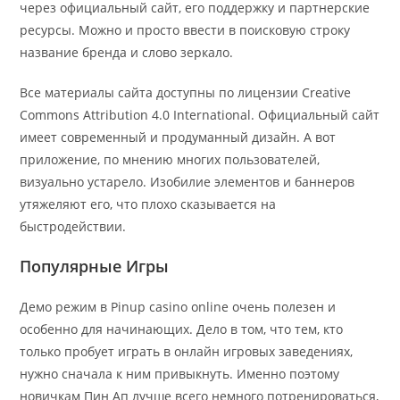
через официальный сайт, его поддержку и партнерские
ресурсы. Можно и просто ввести в поисковую строку
название бренда и слово зеркало.
Все материалы сайта доступны по лицензии Creative
Commons Attribution 4.0 International. Официальный сайт
имеет современный и продуманный дизайн. А вот
приложение, по мнению многих пользователей,
визуально устарело. Изобилие элементов и баннеров
утяжеляют его, что плохо сказывается на
быстродействии.
Популярные Игры
Демо режим в Pinup casino online очень полезен и
особенно для начинающих. Дело в том, что тем, кто
только пробует играть в онлайн игровых заведениях,
нужно сначала к ним привыкнуть. Именно поэтому
новичкам Пин Ап лучше всего немного потренироваться,