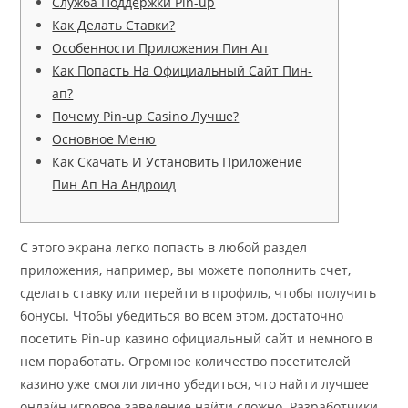
Служба Поддержки Pin-up
Как Делать Ставки?
Особенности Приложения Пин Ап
Как Попасть На Официальный Сайт Пин-
ап?
Почему Pin-up Casino Лучше?
Основное Меню
Как Скачать И Установить Приложение
Пин Ап На Андроид
С этого экрана легко попасть в любой раздел
приложения, например, вы можете пополнить счет,
сделать ставку или перейти в профиль, чтобы получить
бонусы. Чтобы убедиться во всем этом, достаточно
посетить Pin-up казино официальный сайт и немного в
нем поработать. Огромное количество посетителей
казино уже смогли лично убедиться, что найти лучшее
онлайн игровое заведение найти сложно. Разработчики