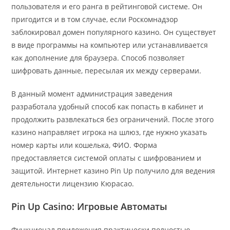
пользователя и его ранга в рейтинговой системе. Он
пригодится и в том случае, если Роскомнадзор
заблокировал домен популярного казино. Он существует
в виде программы на компьютер или устанавливается
как дополнение для браузера. Способ позволяет
шифровать данные, пересылая их между серверами.
В данный момент администрация заведения
разработала удобный способ как попасть в кабинет и
продолжить развлекаться без ограничений. После этого
казино направляет игрока на шлюз, где нужно указать
номер карты или кошелька, ФИО. Форма
предоставляется системой оплаты с шифрованием и
защитой. Интернет казино Pin Up получило для ведения
деятельности лицензию Кюрасао.
Pin Up Casino: Игровые Автоматы
Функционал приложения практически полностью